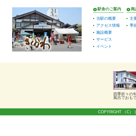
駅舎のご案内
商
当駅の概要
主
アクセス情報
季
施設概要
サービス
イベント
四季折々の
風呂でおも
COPYRIGHT （C） 道の