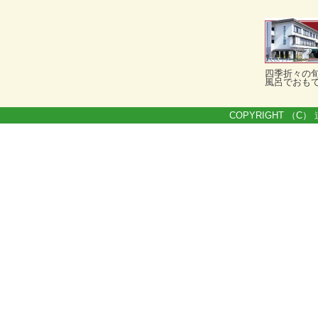
四季折々の
風呂でおも
COPYRIGHT （C） 道の