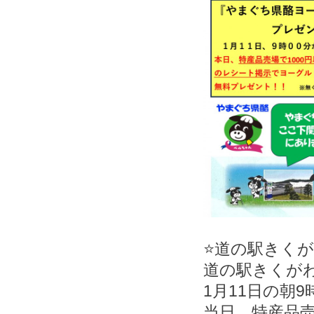
⭐️道の駅きく
道の駅きくが
1月11日の朝
当日、特産品売