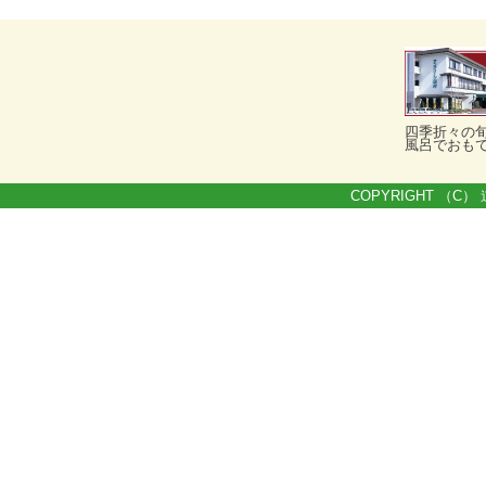
四季折々の
風呂でおも
COPYRIGHT （C） 道の