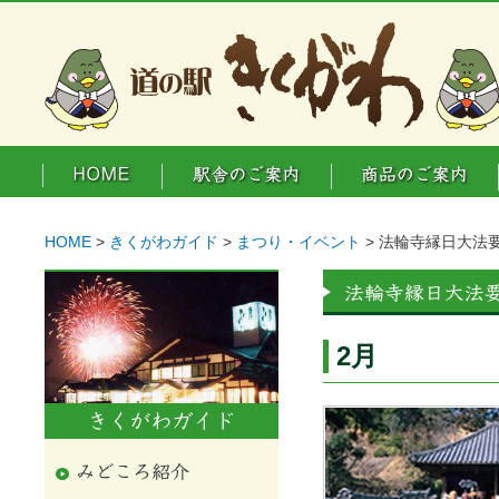
HOME
>
きくがわガイド
>
まつり・イベント
> 法輪寺縁日大法
2月