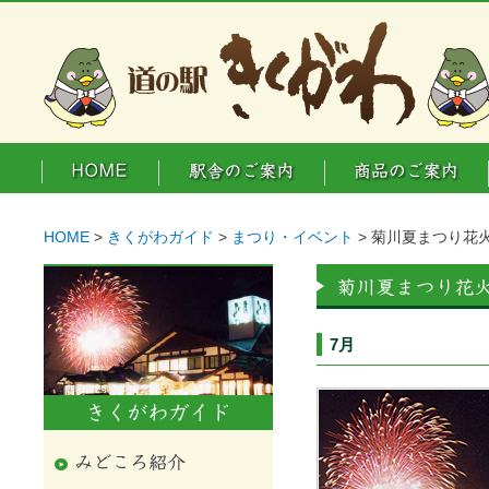
HOME
>
きくがわガイド
>
まつり・イベント
> 菊川夏まつり花
7月