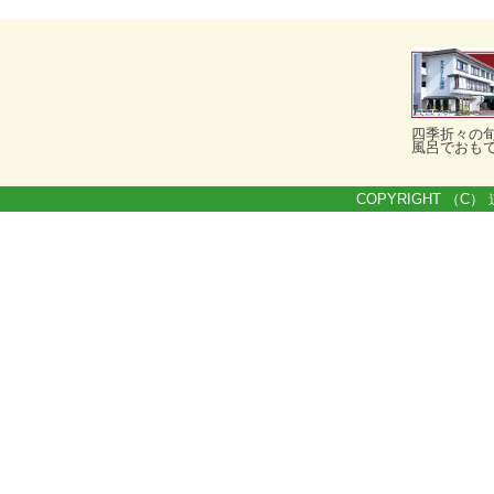
四季折々の
風呂でおも
COPYRIGHT （C） 道の