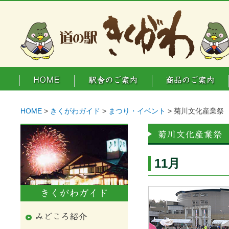
HOME
>
きくがわガイド
>
まつり・イベント
> 菊川文化産業祭
11月