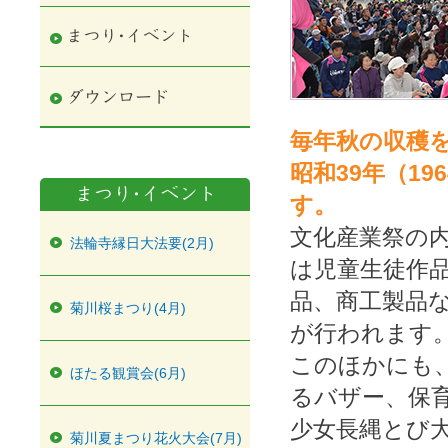
毎年秋の収穫
昭和39年（1
す。
文化産業祭の
法輪寺縁日大法要(2月)
は児童生徒作
品、商工製品
菊川桜まつり(4月)
が行われます
このほかにも
ほたる観賞会(6月)
るバザー、保
少女長縄とび
菊川夏まつり花火大会(7月)