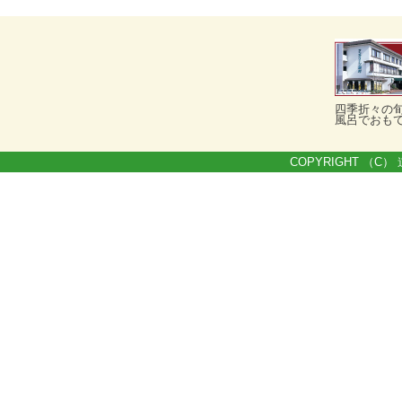
四季折々の
風呂でおも
COPYRIGHT （C） 道の