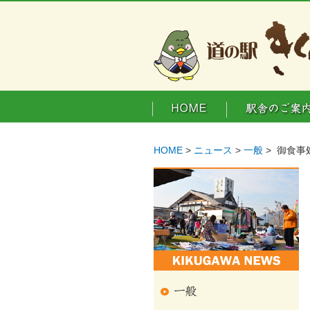
HOME
>
ニュース
>
一般
> 御食事