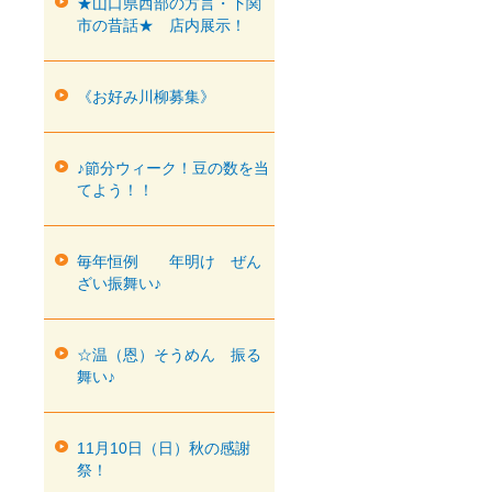
★山口県西部の方言・下関
市の昔話★ 店内展示！
《お好み川柳募集》
♪節分ウィーク！豆の数を当
てよう！！
毎年恒例 年明け ぜん
ざい振舞い♪
☆温（恩）そうめん 振る
舞い♪
11月10日（日）秋の感謝
祭！