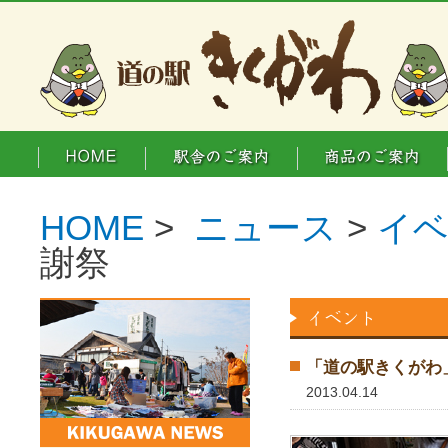
HOME
>
ニュース
>
イ
謝祭
「道の駅きくがわ
2013.04.14