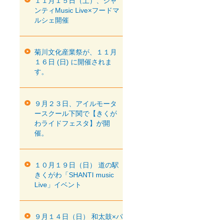
１１月１５日（土）、シャ
ンティMusic Live×フードマ
ルシェ開催
菊川文化産業祭が、１１月
１６日 (日) に開催されま
す。
９月２３日、アイルモータ
ースクール下関で【きくが
わライドフェスタ】が開
催。
１０月１９日（日） 道の駅
きくがわ「SHANTI music
Live」イベント
９月１４日（日） 和太鼓×パ