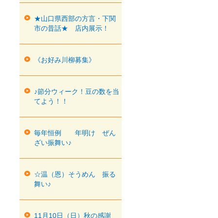
★山口県西部の方言・下関
市の昔話★ 店内展示！
《お好み川柳募集》
♪節分ウィーク！豆の数を当
てよう！！
毎年恒例 年明け ぜん
ざい振舞い♪
☆温（恩）そうめん 振る
舞い♪
11月10日（日）秋の感謝