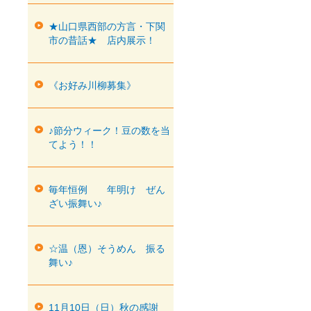
★山口県西部の方言・下関
市の昔話★ 店内展示！
《お好み川柳募集》
♪節分ウィーク！豆の数を当
てよう！！
毎年恒例 年明け ぜん
ざい振舞い♪
☆温（恩）そうめん 振る
舞い♪
11月10日（日）秋の感謝