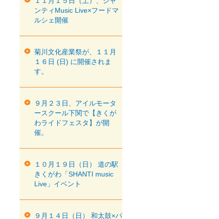
１１月１５日（土）、シャ
ンティMusic Live×フードマ
ルシェ開催
菊川文化産業祭が、１１月
１６日 (日) に開催されま
す。
９月２３日、アイルモータ
ースクール下関で【きくが
わライドフェスタ】が開
催。
１０月１９日（日） 道の駅
きくがわ「SHANTI music
Live」イベント
９月１４日（日） 和太鼓×パ