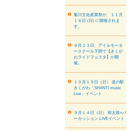
菊川文化産業祭が、１１月
１６日 (日) に開催されま
す。
９月２３日、アイルモータ
ースクール下関で【きくが
わライドフェスタ】が開
催。
１０月１９日（日） 道の駅
きくがわ「SHANTI music
Live」イベント
９月１４日（日） 和太鼓×パ
ーカッション LIVEイベント