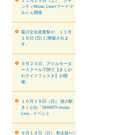
１１月１５日（土）、シャ
ンティMusic Live×フードマ
ルシェ開催
菊川文化産業祭が、１１月
１６日 (日) に開催されま
す。
９月２３日、アイルモータ
ースクール下関で【きくが
わライドフェスタ】が開
催。
１０月１９日（日） 道の駅
きくがわ「SHANTI music
Live」イベント
９月１４日（日） 和太鼓×パ