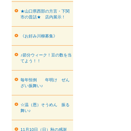
★山口県西部の方言・下関
市の昔話★ 店内展示！
《お好み川柳募集》
♪節分ウィーク！豆の数を当
てよう！！
毎年恒例 年明け ぜん
ざい振舞い♪
☆温（恩）そうめん 振る
舞い♪
11月10日（日）秋の感謝