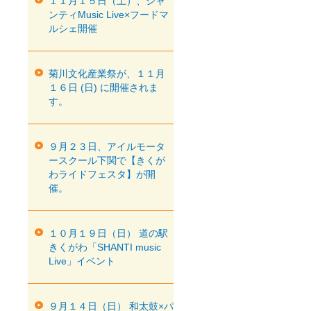
１１月１５日（土）、シャ
ンティMusic Live×フードマ
ルシェ開催
菊川文化産業祭が、１１月
１６日 (日) に開催されま
す。
９月２３日、アイルモータ
ースクール下関で【きくが
わライドフェスタ】が開
催。
１０月１９日（日） 道の駅
きくがわ「SHANTI music
Live」イベント
９月１４日（日） 和太鼓×パ