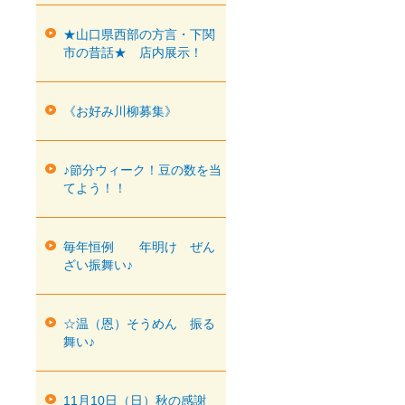
★山口県西部の方言・下関
市の昔話★ 店内展示！
《お好み川柳募集》
♪節分ウィーク！豆の数を当
てよう！！
毎年恒例 年明け ぜん
ざい振舞い♪
☆温（恩）そうめん 振る
舞い♪
11月10日（日）秋の感謝