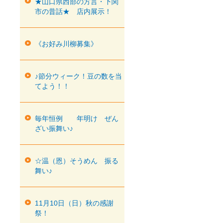
★山口県西部の方言・下関
市の昔話★ 店内展示！
《お好み川柳募集》
♪節分ウィーク！豆の数を当
てよう！！
毎年恒例 年明け ぜん
ざい振舞い♪
☆温（恩）そうめん 振る
舞い♪
11月10日（日）秋の感謝
祭！