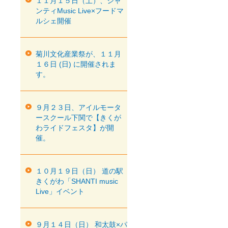
１１月１５日（土）、シャ
ンティMusic Live×フードマ
ルシェ開催
菊川文化産業祭が、１１月
１６日 (日) に開催されま
す。
９月２３日、アイルモータ
ースクール下関で【きくが
わライドフェスタ】が開
催。
１０月１９日（日） 道の駅
きくがわ「SHANTI music
Live」イベント
９月１４日（日） 和太鼓×パ