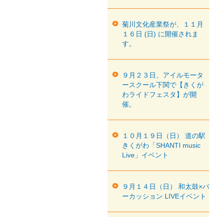
菊川文化産業祭が、１１月
１６日 (日) に開催されま
す。
９月２３日、アイルモータ
ースクール下関で【きくが
わライドフェスタ】が開
催。
１０月１９日（日） 道の駅
きくがわ「SHANTI music
Live」イベント
９月１４日（日） 和太鼓×パ
ーカッション LIVEイベント