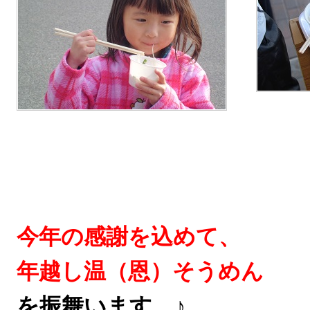
今年の感謝を込めて、
年越し温（恩）そうめん
を振舞います。♪