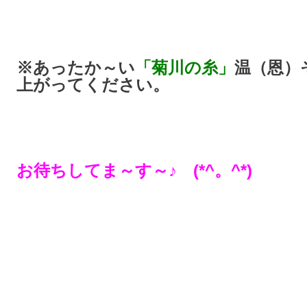
※あったか～い
「菊川の糸」
温（恩）
上がってください。
お待ちしてま～す～♪ (*^。^*)