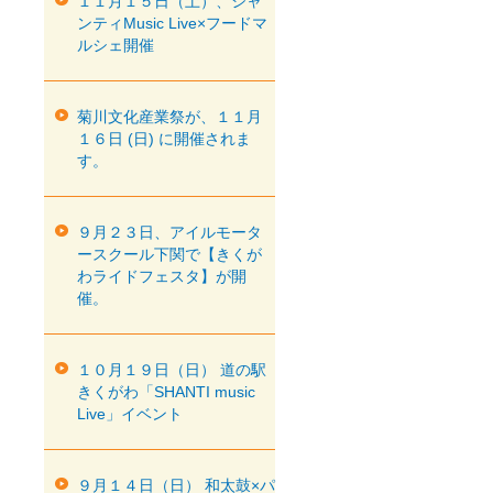
１１月１５日（土）、シャ
ンティMusic Live×フードマ
ルシェ開催
菊川文化産業祭が、１１月
１６日 (日) に開催されま
す。
９月２３日、アイルモータ
ースクール下関で【きくが
わライドフェスタ】が開
催。
１０月１９日（日） 道の駅
きくがわ「SHANTI music
Live」イベント
９月１４日（日） 和太鼓×パ