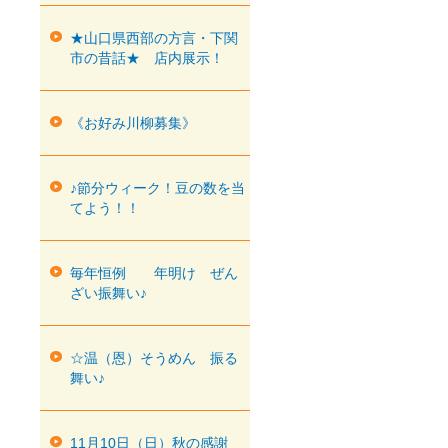
★山口県西部の方言・下関
市の昔話★ 店内展示！
《お好み川柳募集》
♪節分ウィーク！豆の数を当
てよう！！
毎年恒例 年明け ぜん
ざい振舞い♪
☆温（恩）そうめん 振る
舞い♪
11月10日（日）秋の感謝