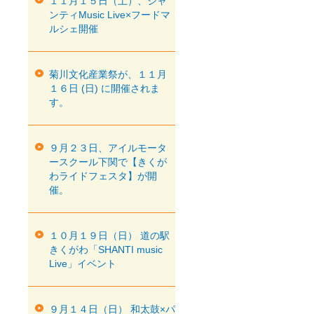
１１月１５日（土）、シャ
ンティMusic Live×フードマ
ルシェ開催
菊川文化産業祭が、１１月
１６日 (日) に開催されま
す。
９月２３日、アイルモータ
ースクール下関で【きくが
わライドフェスタ】が開
催。
１０月１９日（日） 道の駅
きくがわ「SHANTI music
Live」イベント
９月１４日（日） 和太鼓×パ