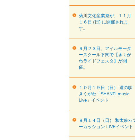
菊川文化産業祭が、１１月
１６日 (日) に開催されま
す。
９月２３日、アイルモータ
ースクール下関で【きくが
わライドフェスタ】が開
催。
１０月１９日（日） 道の駅
きくがわ「SHANTI music
Live」イベント
９月１４日（日） 和太鼓×パ
ーカッション LIVEイベント