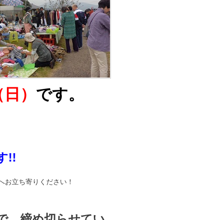
日（日）
です。
!!
へお立ち寄りください！
で、締め切らせてい