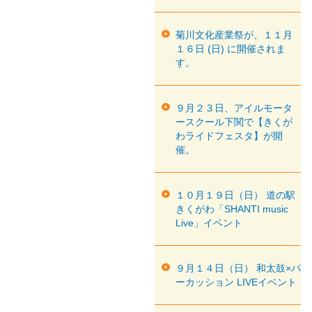
菊川文化産業祭が、１１月
１６日 (日) に開催されま
す。
９月２３日、アイルモータ
ースクール下関で【きくが
わライドフェスタ】が開
催。
１０月１９日（日） 道の駅
きくがわ「SHANTI music
Live」イベント
９月１４日（日） 和太鼓×パ
ーカッション LIVEイベント