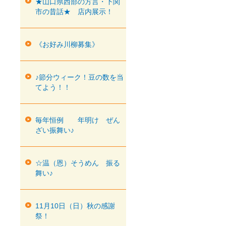
★山口県西部の方言・下関
市の昔話★ 店内展示！
《お好み川柳募集》
♪節分ウィーク！豆の数を当
てよう！！
毎年恒例 年明け ぜん
ざい振舞い♪
☆温（恩）そうめん 振る
舞い♪
11月10日（日）秋の感謝
祭！