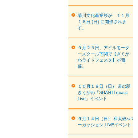
菊川文化産業祭が、１１月
１６日 (日) に開催されま
す。
９月２３日、アイルモータ
ースクール下関で【きくが
わライドフェスタ】が開
催。
１０月１９日（日） 道の駅
きくがわ「SHANTI music
Live」イベント
９月１４日（日） 和太鼓×パ
ーカッション LIVEイベント